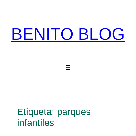
Vés
al
contingut
BENITO BLOG
Etiqueta:
parques
infantiles