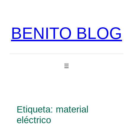
Vés
al
contingut
BENITO BLOG
Etiqueta:
material
eléctrico