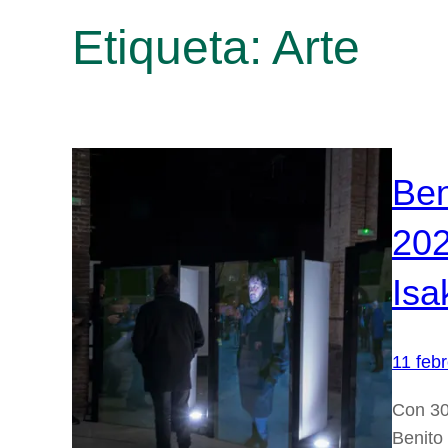
Etiqueta:
Arte
Ben
202
Isa
11 febr
Con 300
Benito