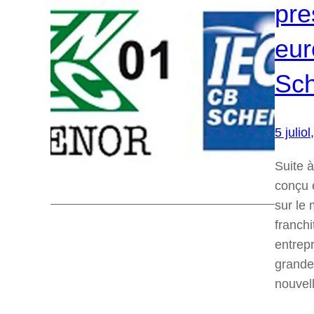
pre
eu
Sc
5 julio
Suite 
conçu 
sur le
franch
entrep
grande 
nouvel