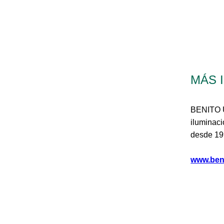
MÁS 
BENITO U
iluminaci
desde 19
www.ben