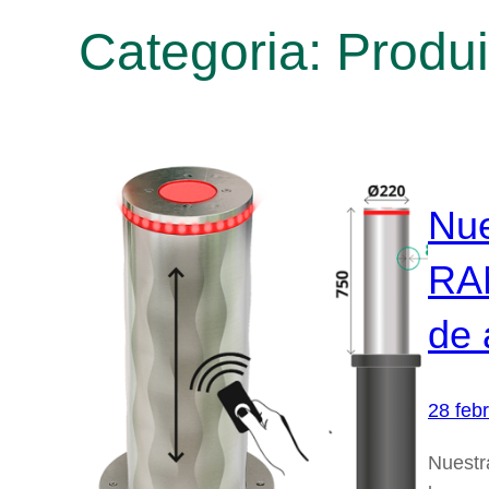
Categoria:
Produi
Nue
RAM
de 
28 feb
Nuestr