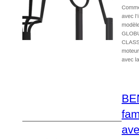
Comme 
avec l’
modèle
GLOBUS
CLASSI
moteur
avec l
BEN
fam
ave