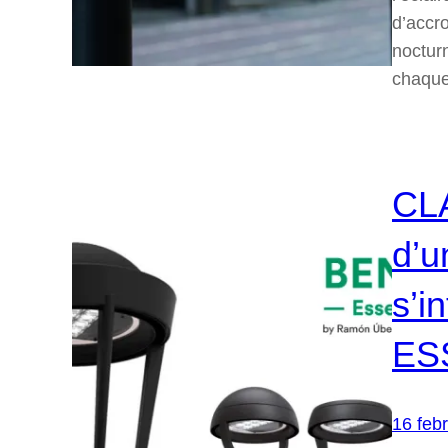
d’accro
nocturn
chaque
CLA
d’u
s’i
ES
16 feb