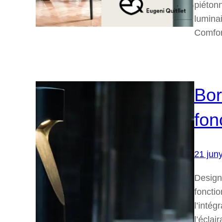
piétonn
luminai
Comfor
Bor
fon
21 jun
Design
fonctio
l’intég
l’écla