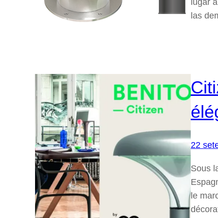
lugar 
las de
Cit
élé
22 set
Sous l
Espagn
le mar
décorat