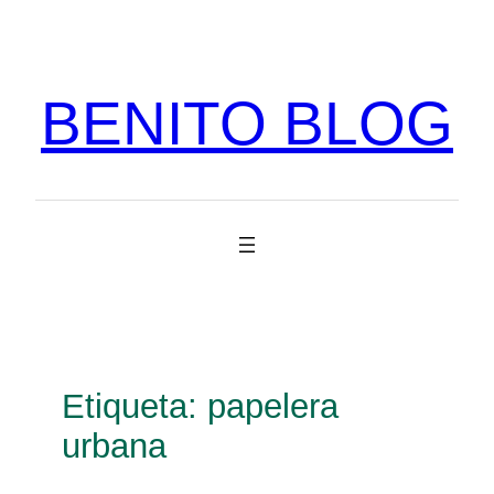
Vés
al
contingut
BENITO BLOG
Etiqueta:
papelera
urbana