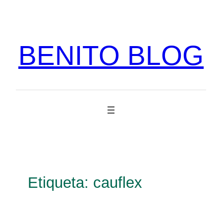
Vés
al
contingut
BENITO BLOG
Etiqueta:
cauflex