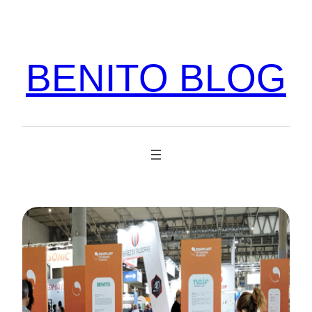
Vés
al
contingut
BENITO BLOG