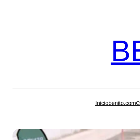
Vés
al
contingut
B
Inicio
benito.com
C